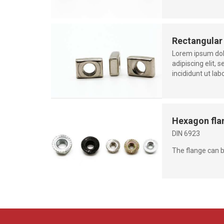
Rectangular
Lorem ipsum dol
adipiscing elit,
incididunt ut la
Hexagon fla
DIN 6923
The flange can be