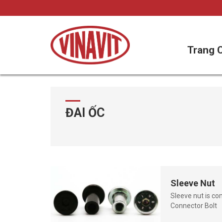
Trang 
Skip
to
content
ĐAI ỐC
Sleeve Nut
Sleeve nut is c
Connector Bolt