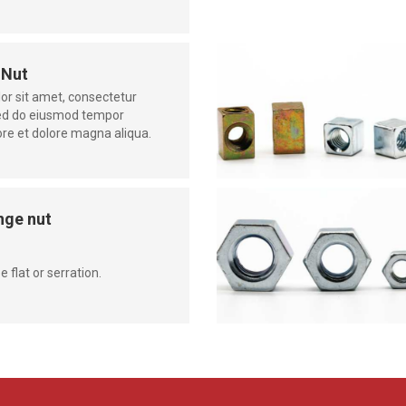
 Nut
or sit amet, consectetur
 sed do eiusmod tempor
bore et dolore magna aliqua.
nge nut
 flat or serration.